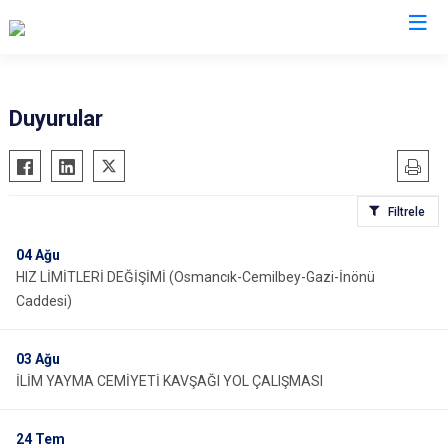
İl Emniyet Müdürlükleri
Duyurular
Filtrele
04
Ağu
HIZ LİMİTLERİ DEĞİŞİMİ (Osmancık-Cemilbey-Gazi-İnönü
Caddesi)
03
Ağu
İLİM YAYMA CEMİYETİ KAVŞAĞI YOL ÇALIŞMASI
24
Tem