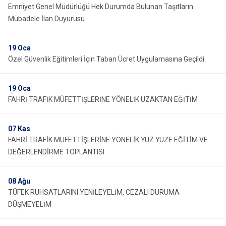
Emniyet Genel Müdürlüğü Hek Durumda Bulunan Taşıtların
Mübadele İlan Duyurusu
19
Oca
Özel Güvenlik Eğitimleri İçin Taban Ücret Uygulamasına Geçildi
19
Oca
FAHRİ TRAFİK MÜFETTİŞLERİNE YÖNELİK UZAKTAN EĞİTİM
07
Kas
FAHRİ TRAFİK MÜFETTİŞLERİNE YÖNELİK YÜZ YÜZE EĞİTİM VE
DEĞERLENDİRME TOPLANTISI
08
Ağu
TÜFEK RUHSATLARINI YENİLEYELİM, CEZALI DURUMA
DÜŞMEYELİM