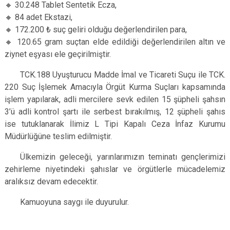
🔸️ 30.248 Tablet Sentetik Ecza,
🔸️ 84 adet Ekstazi,
🔸 172.200 ₺ suç geliri olduğu değerlendirilen para,
🔸 120.65 gram suçtan elde edildiği değerlendirilen altın ve
ziynet eşyası ele geçirilmiştir.
TCK.188 Uyuşturucu Madde İmal ve Ticareti Suçu ile TCK.
220 Suç İşlemek Amacıyla Örgüt Kurma Suçları kapsamında
işlem yapılarak, adli mercilere sevk edilen 15 şüpheli şahsın
3’ü adli kontrol şartı ile serbest bırakılmış, 12 şüpheli şahıs
ise tutuklanarak İlimiz L Tipi Kapalı Ceza İnfaz Kurumu
Müdürlüğüne teslim edilmiştir.
Ülkemizin geleceği, yarınlarımızın teminatı gençlerimizi
zehirleme niyetindeki şahıslar ve örgütlerle mücadelemiz
aralıksız devam edecektir.
Kamuoyuna saygı ile duyurulur.